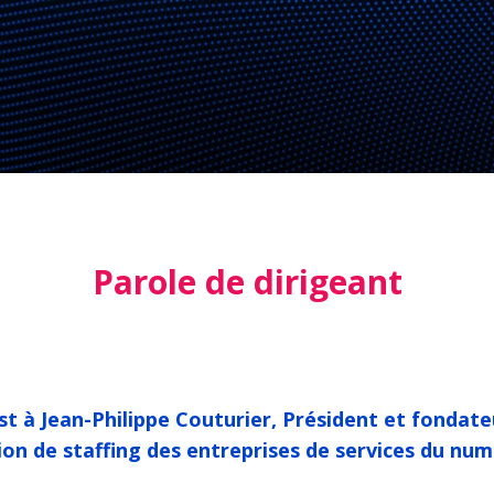
Parole de dirigeant
st à
Jean-Philippe Couturier
, Président et fondat
tion de staffing des entreprises de services du num