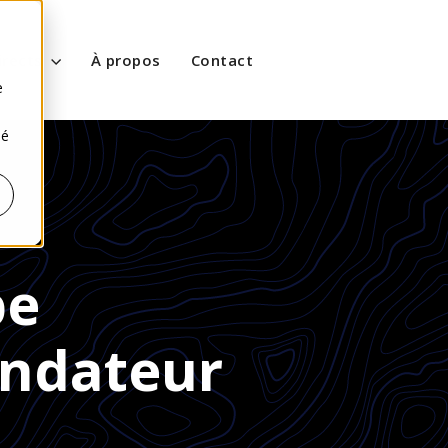
s
irects
À propos
Contact
e
sé
pe
ondateur