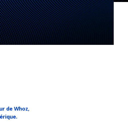
eur de
Whoz
,
érique.