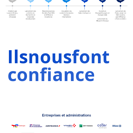
Ils
nous
font
confiance