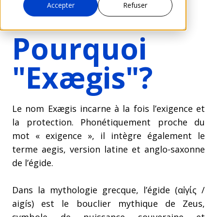
Accepter
Refuser
Pourquoi
"Exægis"
?
Le nom Exægis incarne à la fois l’exigence et
la protection. Phonétiquement proche du
mot « exigence », il intègre également le
terme aegis, version latine et anglo-saxonne
de l’égide.
Dans la mythologie grecque, l’égide (αἰγίς /
aigís) est le bouclier mythique de Zeus,