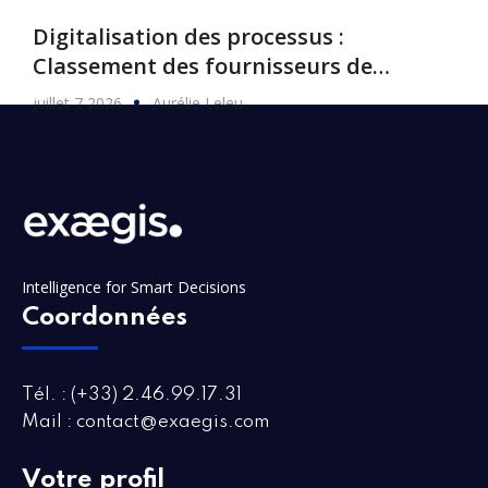
Digitalisation des processus :
Classement des fournisseurs de
logiciels, 2026
juillet 7 2026
Aurélie Leleu
Intelligence for Smart Decisions
Coordonnées
Tél. : (+33) 2.46.99.17.31
Mail : contact@exaegis.com
Votre profil