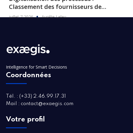
Classement des fournisseurs de
logiciels, 2026
juillet 7 2026
Aurélie Leleu
Intelligence for Smart Decisions
Coordonnées
Tél. : (+33) 2.46.99.17.31
Mail : contact@exaegis.com
Votre profil