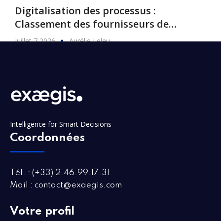
Digitalisation des processus :
Classement des fournisseurs de
logiciels, 2026
juillet 7 2026
Aurélie Leleu
Intelligence for Smart Decisions
Coordonnées
Tél. : (+33) 2.46.99.17.31
Mail : contact@exaegis.com
Votre profil