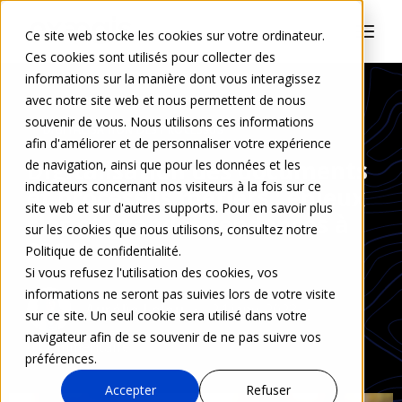
Ce site web stocke les cookies sur votre ordinateur.
Ces cookies sont utilisés pour collecter des
informations sur la manière dont vous interagissez
avec notre site web et nous permettent de nous
souvenir de vous. Nous utilisons ces informations
DIGITALISATION DES PROCESSUS
afin d'améliorer et de personnaliser votre expérience
Digitalisation des documents
de navigation, ainsi que pour les données et les
indicateurs concernant nos visiteurs à la fois sur ce
et processus métiers : enjeux
site web et sur d'autres supports. Pour en savoir plus
clés et grandes tendances à
sur les cookies que nous utilisons, consultez notre
2024
Politique de confidentialité.
Si vous refusez l'utilisation des cookies, vos
informations ne seront pas suivies lors de votre visite
Aurélie Leleu
24 janv. 2023
sur ce site. Un seul cookie sera utilisé dans votre
navigateur afin de se souvenir de ne pas suivre vos
0 Commentaire
préférences.
Accepter
Refuser