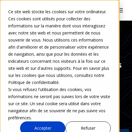
Ce site web stocke les cookies sur votre ordinateur.
Ces cookies sont utilisés pour collecter des
informations sur la manière dont vous interagissez
avec notre site web et nous permettent de nous
souvenir de vous. Nous utilisons ces informations
DIGITALISATION DES PROCESSUS
afin d'améliorer et de personnaliser votre expérience
Digitalisation des processus :
de navigation, ainsi que pour les données et les
indicateurs concernant nos visiteurs à la fois sur ce
classements des fournisseurs
site web et sur d'autres supports. Pour en savoir plus
de logiciels et de services
sur les cookies que nous utilisons, consultez notre
numériques
Politique de confidentialité.
Si vous refusez l'utilisation des cookies, vos
informations ne seront pas suivies lors de votre visite
Aurélie Leleu
10 juin 2025
sur ce site. Un seul cookie sera utilisé dans votre
navigateur afin de se souvenir de ne pas suivre vos
0 Commentaire
préférences.
Accepter
Refuser