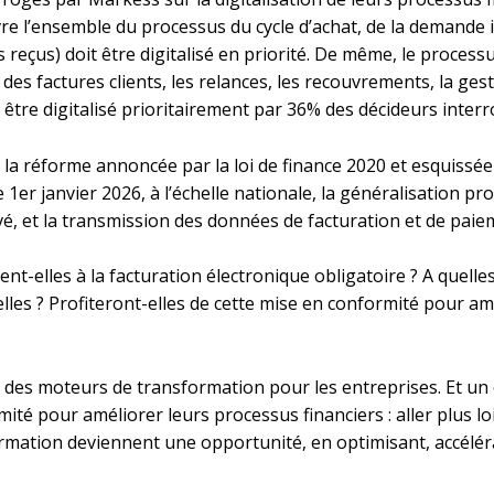
e l’ensemble du processus du cycle d’achat, de la demande ini
 reçus) doit être digitalisé en priorité. De même, le process
 des factures clients, les relances, les recouvrements, la ges
 être digitalisé prioritairement par 36% des décideurs interr
la réforme annoncée par la loi de finance 2020 et esquissée 
 le 1er janvier 2026, à l’échelle nationale, la généralisation p
vé, et la transmission des données de facturation et de paie
t-elles à la facturation électronique obligatoire ? A quelles
les ? Profiteront-elles de cette mise en conformité pour amé
 des moteurs de transformation pour les entreprises. Et un 
ité pour améliorer leurs processus financiers : aller plus loi
rmation deviennent une opportunité, en optimisant, accéléra