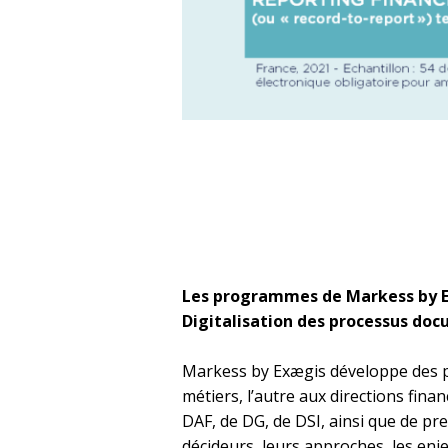
Les programmes de Markess by E
Digitalisation des processus doc
Markess by Exægis développe des pr
métiers, l’autre aux directions fina
DAF, de DG, de DSI, ainsi que de pr
décideurs, leurs approches, les en