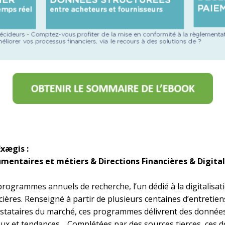
xægis :
umentaires et métiers & Directions Financières & Digital
ogrammes annuels de recherche, l’un dédié à la digitalisa
ncières. Renseigné à partir de plusieurs centaines d’entretie
estataires du marché, ces programmes délivrent des données 
jeux et tendances… Complétées par des sources tierces, ces 