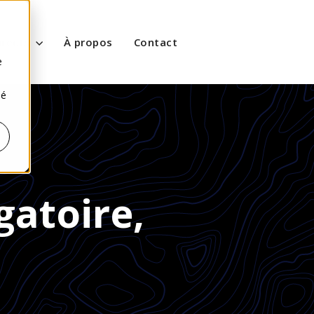
s
irects
À propos
Contact
e
sé
gatoire,