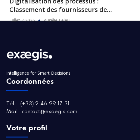
Digitalisation des processus :
Classement des fournisseurs de
logiciels, 2026
juillet 7 2026
Aurélie Leleu
Intelligence for Smart Decisions
Coordonnées
Tél. : (+33) 2.46.99.17.31
Mail : contact@exaegis.com
Votre profil