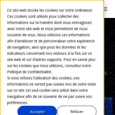
Ce site web stocke les cookies sur votre ordinateur.
Ces cookies sont utilisés pour collecter des
informations sur la manière dont vous interagissez
avec notre site web et nous permettent de nous
souvenir de vous. Nous utilisons ces informations
FUSION/ACQUISITION
afin d'améliorer et de personnaliser votre expérience
Le groupe Inherent acquiert
de navigation, ainsi que pour les données et les
indicateurs concernant nos visiteurs à la fois sur ce
Devensys cybersecurity
site web et sur d'autres supports. Pour en savoir plus
sur les cookies que nous utilisons, consultez notre
Politique de confidentialité.
Juliette Courty-Garnier
24 janv. 2025
Si vous refusez l'utilisation des cookies, vos
0 Commentaire
informations ne seront pas suivies lors de votre visite
sur ce site. Un seul cookie sera utilisé dans votre
navigateur afin de se souvenir de ne pas suivre vos
préférences.
Accepter
Refuser