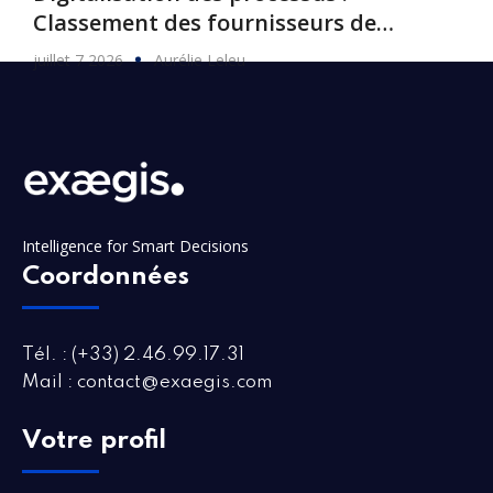
Classement des fournisseurs de
logiciels, 2026
juillet 7 2026
Aurélie Leleu
Intelligence for Smart Decisions
Coordonnées
Tél. : (+33) 2.46.99.17.31
Mail : contact@exaegis.com
Votre profil