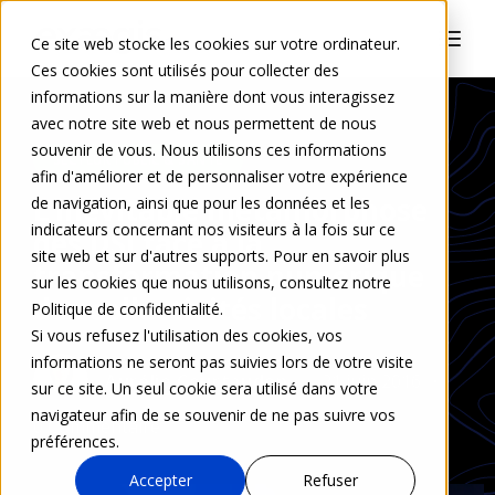
Ce site web stocke les cookies sur votre ordinateur.
Ces cookies sont utilisés pour collecter des
informations sur la manière dont vous interagissez
avec notre site web et nous permettent de nous
souvenir de vous. Nous utilisons ces informations
SECTEUR PUBLIC & SANTÉ
afin d'améliorer et de personnaliser votre expérience
L’inévitable métamorphose
de navigation, ainsi que pour les données et les
indicateurs concernant nos visiteurs à la fois sur ce
des DSI face à la
site web et sur d'autres supports. Pour en savoir plus
transformation numérique
sur les cookies que nous utilisons, consultez notre
des collectivités locales
Politique de confidentialité.
Si vous refusez l'utilisation des cookies, vos
informations ne seront pas suivies lors de votre visite
Aurélie Courtaudon
21 juin 2016
sur ce site. Un seul cookie sera utilisé dans votre
navigateur afin de se souvenir de ne pas suivre vos
0 Commentaire
préférences.
Accepter
Refuser