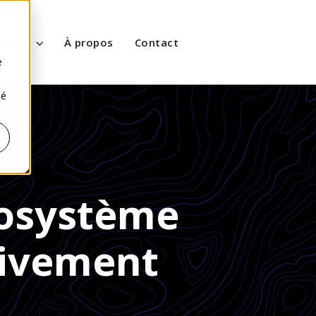
s
irects
À propos
Contact
e
sé
cosystème
sivement