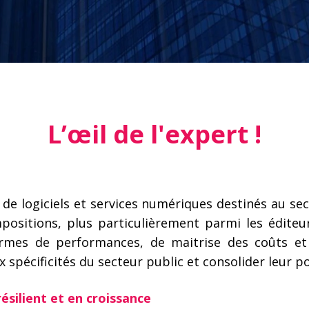
L’œil de l'expert !
de logiciels et services numériques destinés au se
ositions, plus particulièrement parmi les éditeur
ermes de performances, de maitrise des coûts et 
 spécificités du secteur public et consolider leur p
silient et en croissance