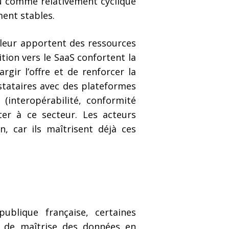
rçu comme relativement cyclique
ment stables.
 leur apportent des ressources
tion vers le SaaS confortent la
rgir l’offre et de renforcer la
stataires avec des plateformes
(interopérabilité, conformité
ter à ce secteur. Les acteurs
n, car ils maîtrisent déjà ces
ublique française, certaines
t de maîtrise des données en