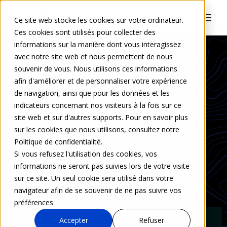
Ce site web stocke les cookies sur votre ordinateur.
Ces cookies sont utilisés pour collecter des
informations sur la manière dont vous interagissez
avec notre site web et nous permettent de nous
souvenir de vous. Nous utilisons ces informations
CYBERSÉCURITÉ
afin d'améliorer et de personnaliser votre expérience
Pourquoi choisir Exaechain
de navigation, ainsi que pour les données et les
indicateurs concernant nos visiteurs à la fois sur ce
pour déposer vos codes
site web et sur d'autres supports. Pour en savoir plus
sources ?
sur les cookies que nous utilisons, consultez notre
Politique de confidentialité.
Si vous refusez l'utilisation des cookies, vos
Juliette Courty-Garnier
informations ne seront pas suivies lors de votre visite
sur ce site. Un seul cookie sera utilisé dans votre
20 mars 2024
0 Commentaire
navigateur afin de se souvenir de ne pas suivre vos
préférences.
Accepter
Refuser