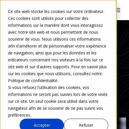
Ce site web stocke les cookies sur votre ordinateur.
Ces cookies sont utilisés pour collecter des
informations sur la manière dont vous interagissez
avec notre site web et nous permettent de nous
souvenir de vous. Nous utilisons ces informations
RESSOURCES HUMAINES
afin d'améliorer et de personnaliser votre expérience
RH et innovations digitales –
de navigation, ainsi que pour les données et les
indicateurs concernant nos visiteurs à la fois sur ce
Tendances et priorités
site web et sur d'autres supports. Pour en savoir plus
d’investissements d’ici 2026
sur les cookies que nous utilisons, consultez notre
Politique de confidentialité.
Si vous refusez l'utilisation des cookies, vos
Kevin Kowu
24 sept. 2024
informations ne seront pas suivies lors de votre visite
sur ce site. Un seul cookie sera utilisé dans votre
0 Commentaire
navigateur afin de se souvenir de ne pas suivre vos
préférences.
Accepter
Refuser