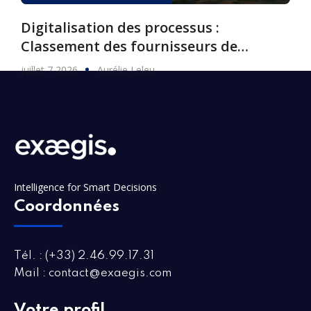
Digitalisation des processus :
Classement des fournisseurs de
logiciels, 2026
juillet 7 2026
Aurélie Leleu
Intelligence for Smart Decisions
Coordonnées
Tél. : (+33) 2.46.99.17.31
Mail : contact@exaegis.com
Votre profil