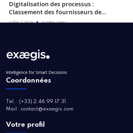
Digitalisation des processus :
Classement des fournisseurs de
logiciels, 2026
juillet 7 2026
Aurélie Leleu
Intelligence for Smart Decisions
Coordonnées
Tél. : (+33) 2.46.99.17.31
Mail : contact@exaegis.com
Votre profil