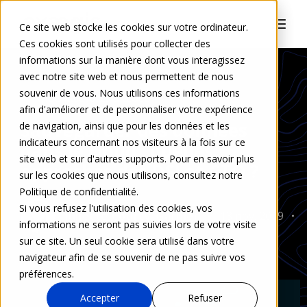
Ce site web stocke les cookies sur votre ordinateur.
Ces cookies sont utilisés pour collecter des
informations sur la manière dont vous interagissez
avec notre site web et nous permettent de nous
souvenir de vous. Nous utilisons ces informations
INFRASTRUCTURES & CLOUD
afin d'améliorer et de personnaliser votre expérience
Sauvegarder des données
de navigation, ainsi que pour les données et les
indicateurs concernant nos visiteurs à la fois sur ce
dans le cloud : quelles
site web et sur d'autres supports. Pour en savoir plus
approches des DSI et CTO ?
sur les cookies que nous utilisons, consultez notre
Politique de confidentialité.
Si vous refusez l'utilisation des cookies, vos
Juliette Courty-Garnier
13 nov. 2019
informations ne seront pas suivies lors de votre visite
sur ce site. Un seul cookie sera utilisé dans votre
0 Commentaire
navigateur afin de se souvenir de ne pas suivre vos
préférences.
Accepter
Refuser