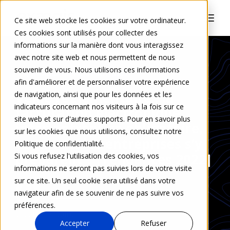
Ce site web stocke les cookies sur votre ordinateur.
Ces cookies sont utilisés pour collecter des
informations sur la manière dont vous interagissez
avec notre site web et nous permettent de nous
souvenir de vous. Nous utilisons ces informations
DIGITALISATION DES PROCESSUS
afin d'améliorer et de personnaliser votre expérience
Veille règlementaire : la
de navigation, ainsi que pour les données et les
indicateurs concernant nos visiteurs à la fois sur ce
facturation électronique
site web et sur d'autres supports. Pour en savoir plus
inter-entreprise obligatoire,
sur les cookies que nous utilisons, consultez notre
comment les entreprises s’y
Politique de confidentialité.
préparent ? [Tendances 2022]
Si vous refusez l'utilisation des cookies, vos
informations ne seront pas suivies lors de votre visite
sur ce site. Un seul cookie sera utilisé dans votre
Aurélie Leleu
8 févr. 2021
navigateur afin de se souvenir de ne pas suivre vos
préférences.
0 Commentaire
Accepter
Refuser