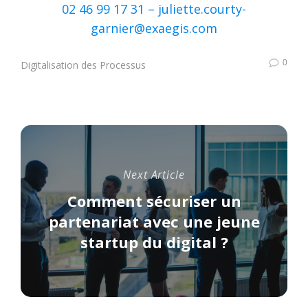
02 46 99 17 31 –
juliette.courty-
garnier@exaegis.com
0
Digitalisation des Processus
Next Article
Comment sécuriser un
partenariat avec une jeune
startup du digital ?