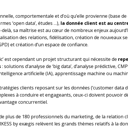
ionnelle, comportementale et d’où qu’elle provienne (base de 
ormes ‘open data’, études …),
la donnée client est au centr
-delà, sa maîtrise est au cœur de nombreux enjeux aujourd’hu
lisation des relations, fidélisation, création de nouveaux se
RGPD) et création d’un espace de confiance.
ic’ est cependant un projet structurant qui nécessite de
repe
s
: solutions d’analyse de ‘big data’, d’analyse prédictive,
ntelligence artificielle (IA), apprentissage machine ou mach
tratégies clients reposant sur les données (‘customer data dr
mplexes à conduire et engageants, ceux-ci doivent pouvoir d
avantage concurrentiel.
de plus de 180 professionnels du marketing, de la relation cli
ARKESS by exægis relèvent les grands thèmes relatifs à la 