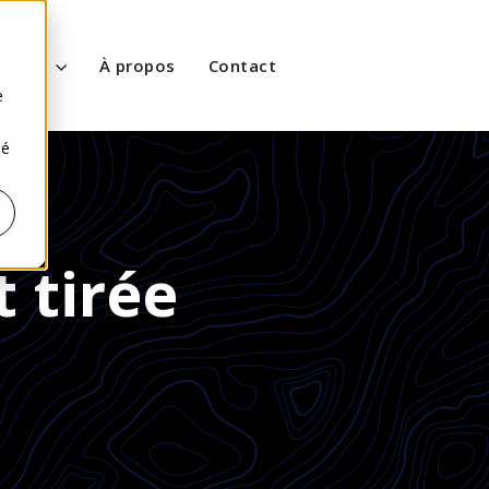
s
irects
À propos
Contact
e
sé
 tirée