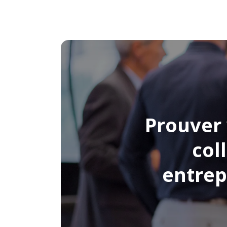
Prouver 
col
entrep