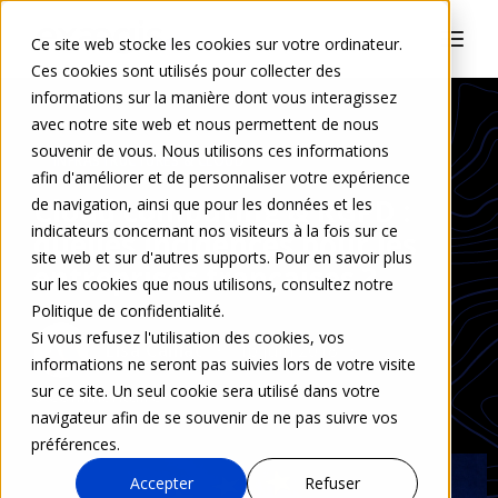
Ce site web stocke les cookies sur votre ordinateur.
Ces cookies sont utilisés pour collecter des
informations sur la manière dont vous interagissez
avec notre site web et nous permettent de nous
souvenir de vous. Nous utilisons ces informations
INFRASTRUCTURES & CLOUD
afin d'améliorer et de personnaliser votre expérience
Cloud computing & RGPD :
de navigation, ainsi que pour les données et les
indicateurs concernant nos visiteurs à la fois sur ce
quelles incidences pour les
site web et sur d'autres supports. Pour en savoir plus
entreprises françaises ?
sur les cookies que nous utilisons, consultez notre
Politique de confidentialité.
Si vous refusez l'utilisation des cookies, vos
Lisa Caillac
16 juin 2018
informations ne seront pas suivies lors de votre visite
sur ce site. Un seul cookie sera utilisé dans votre
0 Commentaire
navigateur afin de se souvenir de ne pas suivre vos
préférences.
Accepter
Refuser