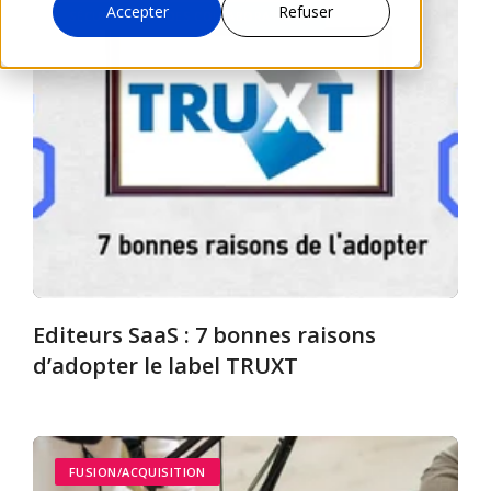
Accepter
Refuser
SÉCURISATION DES COLLABORATIONS
Editeurs SaaS : 7 bonnes raisons
d’adopter le label TRUXT
FUSION/ACQUISITION