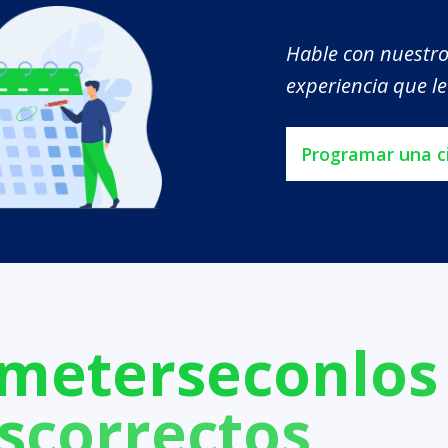
Hable con nuestro
experiencia que le
Programar una c
meterse
con
los
s
correctos