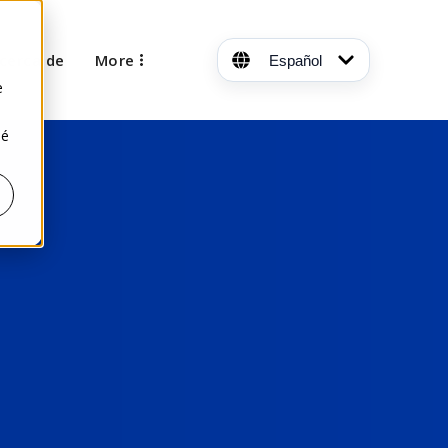
s
cerca de
More
Español
e
sé